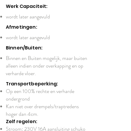
Werk Capaciteit:
wordt later aangevuld
Afmetingen:
wordt later aangevuld
Binnen/Buiten:
Binnen en Buiten mogelijk, maar buiten
alleen indien onder overkapping en op
verharde vloer.
Transportbeperking:
Op een 100% rechte en verharde
ondergrond
Kan niet over drempels/traptredens
hoger dan 4cm.
Zelf regelen:
Stroom: 230V 16A aansluiting schuko