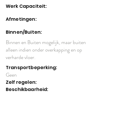
Werk Capaciteit:
Afmetingen:
Binnen/Buiten:
Binnen en Buiten mogelijk, maar buiten
alleen indien onder overkapping en op
verharde vloer.
Transportbeperking:
Geen
Zelf regelen:
Beschikbaarheid: