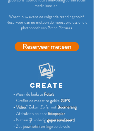
gepersonaliseerde foto's eenvoudig op alle social
media kanalen.
Wordt jouw event de volgende trending topic?
Reserveer dan nu meteen de meest professionele
photobooth van Brand Pictures.
Reserveer meteen
Create
- Maak de leukste
Foto's
- Creëer de meest te gekke
GIF'S
-
? Zeker! Zelfs met
Video
Boomerang
- Afdrukken op echt
fotopapier
- Natuurlijk volledig
gepersonaliseerd
- Zet
jouw tekst en logo
op de vele