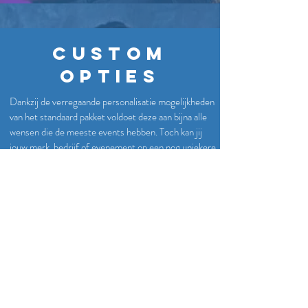
Custom
opties
Dankzij de verregaande personalisatie mogelijkheden
van het standaard pakket voldoet deze aan bijna alle
wensen die de meeste events hebben. Toch kan jij
jouw merk, bedrijf of evenement op een nog uniekere
manier willen presenteren. Ook dan horen we graag
van je en denken we graag
mee voor een creatieve
foto oplossing die jouw wensen vervult. Denk
bijvoorbeeld hierbij aan:
Green screen fotobooths
3D fotobooth
360 graden fotobooth
Vaste fotobooth op locatie (lease)
Custom decors, locaties en props