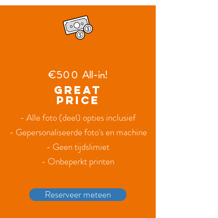
€500
All-in!
great
price
- Alle foto (deel) opties inclusief
- Gepersonaliseerde foto's en machine
- Geen tijdslimiet
- Onbeperkt printen
Reserveer meteen