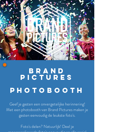
Brand
pictureS
photobooth
Geef je gasten een onvergetelijke herinnering!
Met een photobooth van Brand Pictures maken je
gasten eenvoudig de leukste foto's.
Foto's delen? Natuurlijk! Deel je