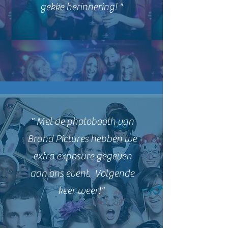
gekke herinnering! "
" Met de photobooth van
Brand Pictures hebben we
extra exposure gegeven
aan ons event. Volgende
keer weer!"