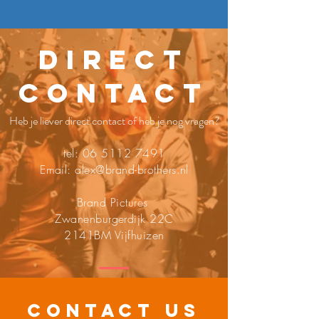
direct
contact
Heb je liever direct contact of heb je nog vragen?
tel:
06 5112 7491
Email:
alex@brand-brothers.nl
Brand Pictures
Zwanenburgerdijk 22C
2141BM Vijfhuizen
CONTACT US